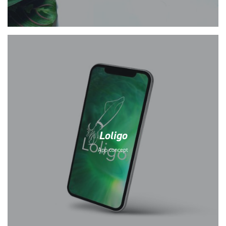
Loligo
App concept