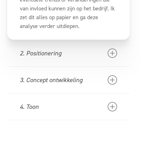
van invloed kunnen zijn op het bedrijf. Ik
zet dit alles op papier en ga deze
analyse verder uitdiepen.
2. Positionering
3. Concept ontwikkeling
Als een merk menselijke eigenschappen
4. Toon
vertoont en een emotie opwekt dan
resoneert dat met de doelgroep. de kans
Verhalen en boodschappen kunnen
is dan groter dat mensen zich ermee
vervolgens de positionering
verbonden voelen. Bij het positioneren
ondersteunen en de merkboodschap