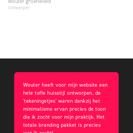
Wouter groeneveld
Ontwerper
Wouter heeft voor mijn website een
hele toffe huisstijl ontworpen. de
'tekeningetjes' waren dankzij het
minimalisme ervan precies de toon
die ik zocht voor mijn praktijk. Het
totale branding pakket is precies