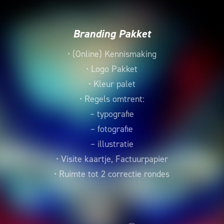
Branding Pakket
• (Online) Kennismaking
• Logo Pakket
• Kleur palet
• Regels omtrent:
– typografie
– fotografie
– illustratie
• Visite kaartje, Factuurpapier
• Ruimte tot 2 correctie rondes