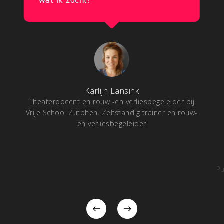
wat ik zocht!
Karlijn Lansink
Theaterdocent en rouw -en verliesbegeleider bij
Vrije School Zutphen. Zelfstandig trainer en rouw-
en verliesbegeleider
Pu