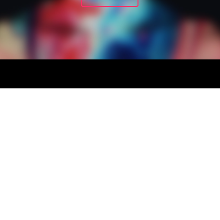
Met illustreren kun je een
kwetsbaarheid of kneuterigheid leggen
in een lijn, of juist daadkracht en
zelfverzekerdheid.
Wat word de toon van de fotografie?
Licht, donker? Hardcontrast,
Algemene voorwaarden
zachtcontrast? Scherpe achtergrond,
onscherpe achtergrond? Welke kleuren
worden gebruikt in de fotos? Warm,
koud? Passen deze foto’s allemaal bij
Pages
elkaar?
Cart
In deze fase duiken we echt het creative
Check Out
proces in en gaan we dingen maken. In
Contact
deze fase mag je ook al de eerste