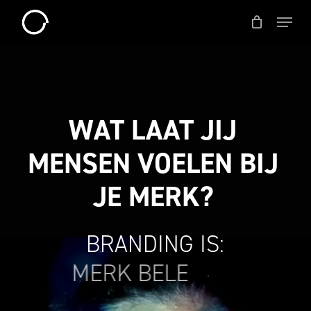
Skip
Menu
to
Close
main
Menu
content
WAT
LAAT
JIJ
MENSEN
VOELEN
BIJ
JE
MERK?
BRANDING
IS:
MERK BELEVING