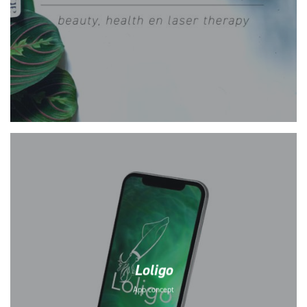
Loligo
App concept